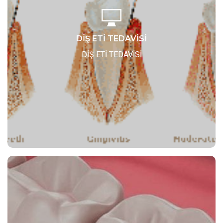
DİŞ ETİ TEDAVİSİ
Tedavi detayları için tıklayınız..
DİŞ ETİ TEDAVİSİ
Detaylar..
DİŞ ETİ TEDAVİSİ